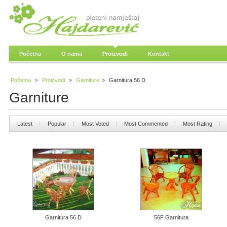
Početna
O nama
Proizvodi
Kontakt
Početna
Proizvodi
Garniture
Garnitura 56 D
Garniture
Latest
Popular
Most Voted
Most Commented
Most Rating
Garnitura 56 D
56F Garnitura