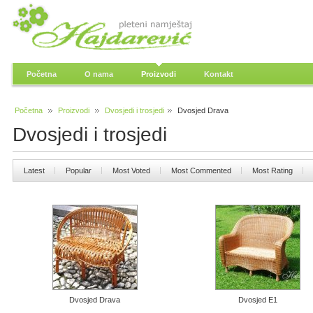
Početna
O nama
Proizvodi
Kontakt
Početna
Proizvodi
Dvosjedi i trosjedi
Dvosjed Drava
Dvosjedi i trosjedi
Latest
Popular
Most Voted
Most Commented
Most Rating
Dvosjed Drava
Dvosjed E1