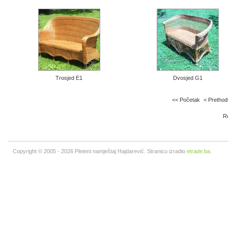
Trosjed E1
Dvosjed G1
<< Početak
< Pretho
Re
Copyright © 2005 - 2026 Pleteni namještaj Hajdarević. Stranicu izradio
etrade.ba
.