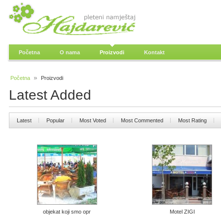
Početna
O nama
Proizvodi
Kontakt
Početna
Proizvodi
Latest Added
Latest
Popular
Most Voted
Most Commented
Most Rating
objekat koji smo opr
Motel ZIGI