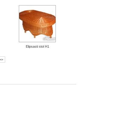
Elipsasti stol H1
 >>