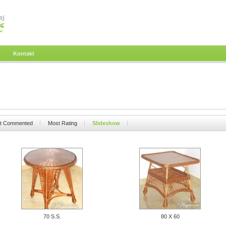
Kontakt
t Commented
Most Rating
Slideshow
70 S.S.
80 X 60