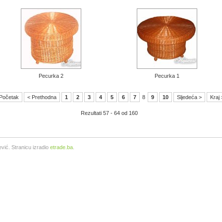
Pecurka 2
Pecurka 1
Početak
< Prethodna
1
2
3
4
5
6
7
8
9
10
Sljedeća >
Kraj
Rezultati 57 - 64 od 160
vić. Stranicu izradio
etrade.ba
.