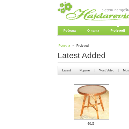
Početna
O nama
Proizvodi
Početna
Proizvodi
Latest Added
Latest
Popular
Most Voted
Mos
60.G.