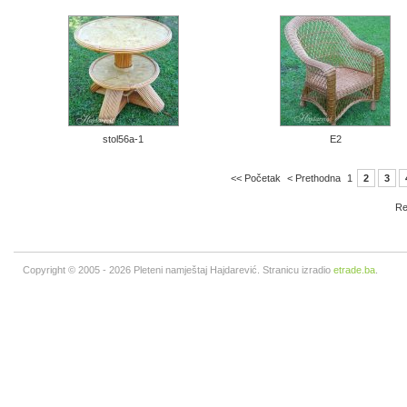
stol56a-1
E2
<< Početak
< Prethodna
1
2
3
Re
Copyright © 2005 - 2026 Pleteni namještaj Hajdarević. Stranicu izradio
etrade.ba
.