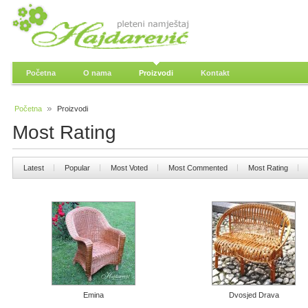
Početna
O nama
Proizvodi
Kontakt
Početna
Proizvodi
Most Rating
Latest
Popular
Most Voted
Most Commented
Most Rating
Emina
Dvosjed Drava