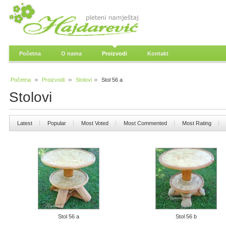
Početna
O nama
Proizvodi
Kontakt
Početna
Proizvodi
Stolovi
Stol 56 a
Stolovi
Latest
Popular
Most Voted
Most Commented
Most Rating
Stol 56 a
Stol 56 b