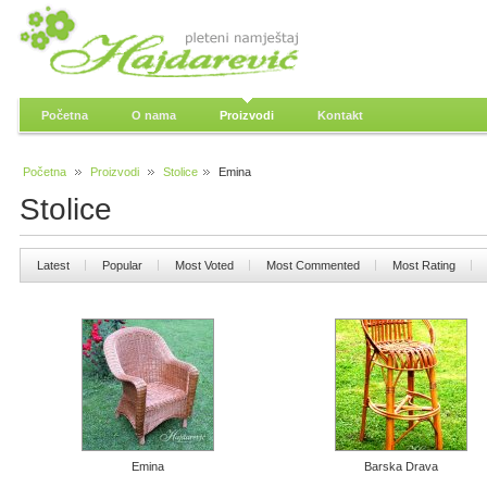
Početna
O nama
Proizvodi
Kontakt
Početna
Proizvodi
Stolice
Emina
Stolice
Latest
Popular
Most Voted
Most Commented
Most Rating
Emina
Barska Drava