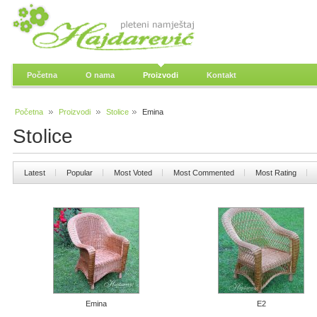
Početna
O nama
Proizvodi
Kontakt
Početna
Proizvodi
Stolice
Emina
Stolice
Latest
Popular
Most Voted
Most Commented
Most Rating
Emina
E2