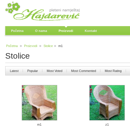
Početna
O nama
Proizvodi
Kontakt
Početna
Proizvodi
Stolice
m1
Stolice
Latest
Popular
Most Voted
Most Commented
Most Rating
m1
z1