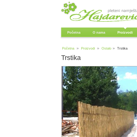
Početna
O nama
Proizvodi
Početna
Proizvodi
Ostalo
Trstika
Trstika