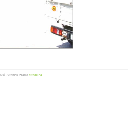
vić. Stranicu izradio
etrade.ba
.