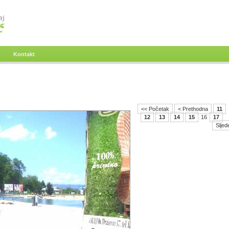
Kontakt
<< Početak
< Prethodna
11
12
13
14
15
16
17
Sljed