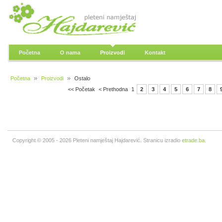
Početna
O nama
Proizvodi
Kontakt
Početna
Proizvodi
Ostalo
<< Početak
< Prethodna
1
2
3
4
5
6
7
8
Copyright © 2005 - 2026 Pleteni namještaj Hajdarević. Stranicu izradio
etrade.ba
.