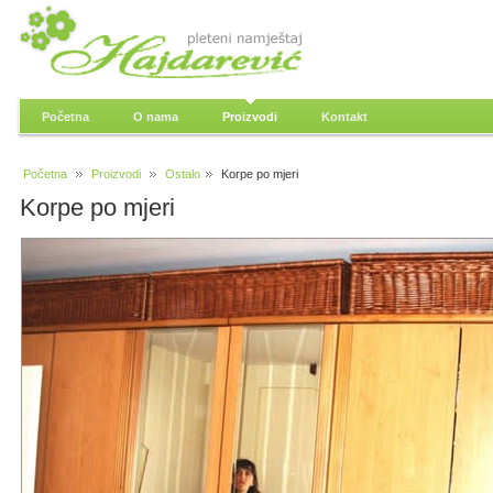
Početna
O nama
Proizvodi
Kontakt
Početna
Proizvodi
Ostalo
Korpe po mjeri
Korpe po mjeri