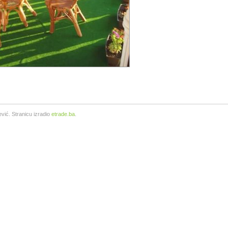
vić. Stranicu izradio
etrade.ba
.