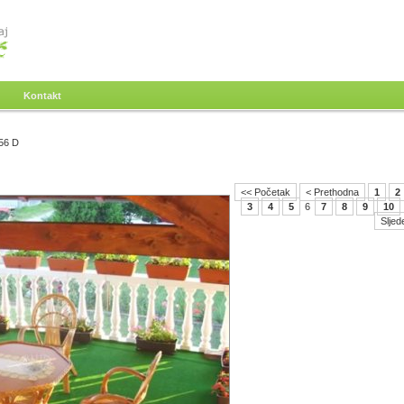
Kontakt
56 D
<< Početak
< Prethodna
1
2
3
4
5
6
7
8
9
10
Sljed