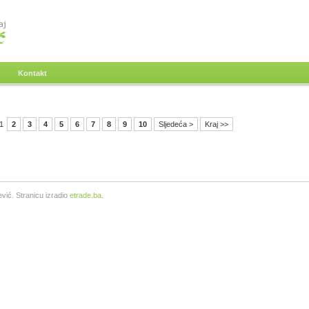
Kontakt
1
2
3
4
5
6
7
8
9
10
Sljedeća >
Kraj >>
vić. Stranicu izradio
etrade.ba
.