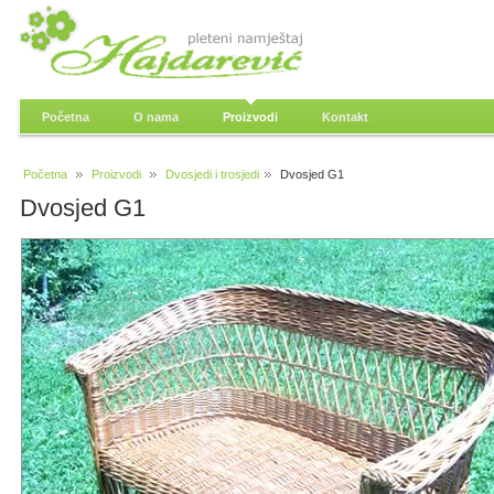
Početna
O nama
Proizvodi
Kontakt
Početna
Proizvodi
Dvosjedi i trosjedi
Dvosjed G1
Dvosjed G1