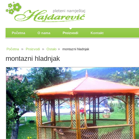
Početna
O nama
Proizvodi
Kontakt
Početna
Proizvodi
Ostalo
montazni hladnjak
montazni hladnjak