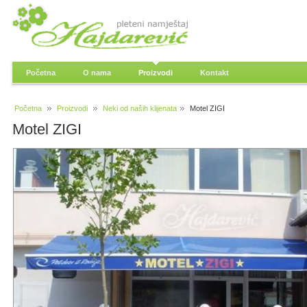
Početna
O nama
Proizvodi
Kontakt
Početna
Proizvodi
Neki od naših klijenata
Motel ZIGI
Motel ZIGI